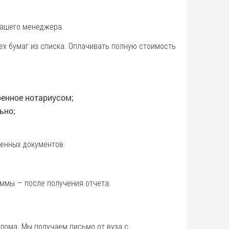
нашего менеджера.
ех бумаг из списка. Оплачивать полную стоимость
ренное нотариусом;
ьно;
ленных документов.
уммы — после получения отчета.
лома. Мы получаем письмо от вуза с