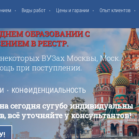
ением
Виды работ
Цены и гарании
Опыт клиентов
ДНЕМ ОБРАЗОВАНИИ С
НИЕМ В РЕЕСТР.
 некоторых ВУЗах Москвы, Моск.
мощь при поступлении.
ИИ
КОНФИДЕНЦИАЛЬНОСТЬ
 на сегодня сугубо индивидуальны
в, всё уточняйте у консультантов!
У!