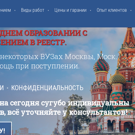
ением
Виды работ
Цены и гарании
Опыт клиентов
ДНЕМ ОБРАЗОВАНИИ С
НИЕМ В РЕЕСТР.
 некоторых ВУЗах Москвы, Моск.
мощь при поступлении.
ИИ
КОНФИДЕНЦИАЛЬНОСТЬ
 на сегодня сугубо индивидуальны
в, всё уточняйте у консультантов!
У!