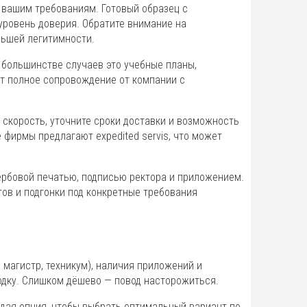
 вашим требованиям. Готовый образец с
уровень доверия. Обратите внимание на
льшей легитимности.
В большинстве случаев это учебные планы,
т полное сопровождение от компании с
 скорость, уточните сроки доставки и возможность
фирмы предлагают expedited servis, что может
ербовой печатью, подписью ректора и приложением.
ов и подгонки под конкретные требования
 магистр, техникум), наличия приложений и
водку. Слишком дёшево — повод насторожиться.
ждая опция, чтобы выбрать оптимальный вариант по