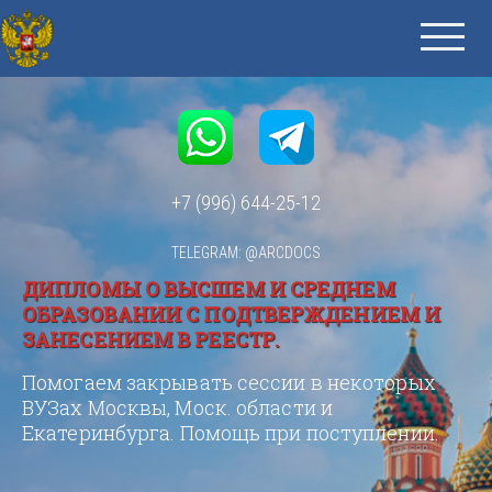
+7 (996) 644-25-12
TELEGRAM: @ARCDOCS
ДИПЛОМЫ О ВЫСШЕМ И СРЕДНЕМ
ОБРАЗОВАНИИ С ПОДТВЕРЖДЕНИЕМ И
ЗАНЕСЕНИЕМ В РЕЕСТР.
Помогаем закрывать сессии в некоторых
ВУЗах Москвы, Моск. области и
Екатеринбурга. Помощь при поступлении.