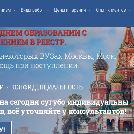
ением
Виды работ
Цены и гарании
Опыт клиентов
ДНЕМ ОБРАЗОВАНИИ С
НИЕМ В РЕЕСТР.
 некоторых ВУЗах Москвы, Моск.
мощь при поступлении.
ИИ
КОНФИДЕНЦИАЛЬНОСТЬ
 на сегодня сугубо индивидуальны
в, всё уточняйте у консультантов!
У!