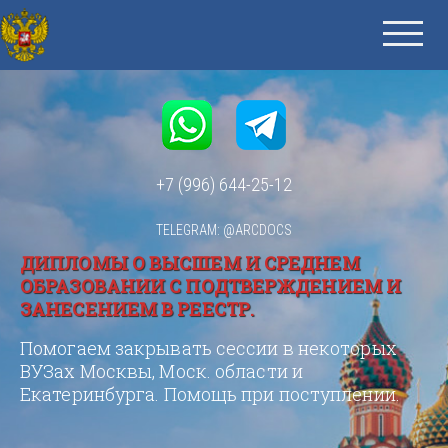
+7 (996) 644-25-12
TELEGRAM: @ARCDOCS
ДИПЛОМЫ О ВЫСШЕМ И СРЕДНЕМ
ОБРАЗОВАНИИ С ПОДТВЕРЖДЕНИЕМ И
ЗАНЕСЕНИЕМ В РЕЕСТР.
Помогаем закрывать сессии в некоторых
ВУЗах Москвы, Моск. области и
Екатеринбурга. Помощь при поступлении.