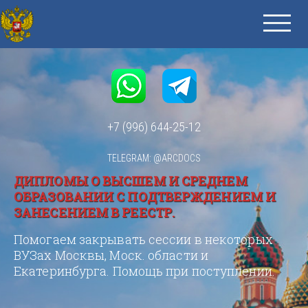
+7 (996) 644-25-12
TELEGRAM: @ARCDOCS
ДИПЛОМЫ О ВЫСШЕМ И СРЕДНЕМ
ОБРАЗОВАНИИ С ПОДТВЕРЖДЕНИЕМ И
ЗАНЕСЕНИЕМ В РЕЕСТР.
Помогаем закрывать сессии в некоторых
ВУЗах Москвы, Моск. области и
Екатеринбурга. Помощь при поступлении.