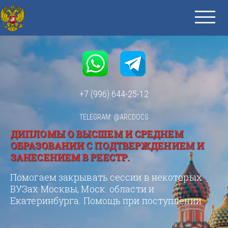
+7 (996) 644-25-12
TELEGRAM: @ARCDOCS
ДИПЛОМЫ О ВЫСШЕМ И СРЕДНЕМ
ОБРАЗОВАНИИ С ПОДТВЕРЖДЕНИЕМ И
ЗАНЕСЕНИЕМ В РЕЕСТР.
Помогаем закрывать сессии в некоторых
ВУЗах Москвы, Моск. области и
Екатеринбурга. Помощь при поступлении.