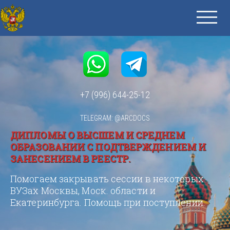
+7 (996) 644-25-12
TELEGRAM: @ARCDOCS
ДИПЛОМЫ О ВЫСШЕМ И СРЕДНЕМ
ОБРАЗОВАНИИ С ПОДТВЕРЖДЕНИЕМ И
ЗАНЕСЕНИЕМ В РЕЕСТР.
Помогаем закрывать сессии в некоторых
ВУЗах Москвы, Моск. области и
Екатеринбурга. Помощь при поступлении.