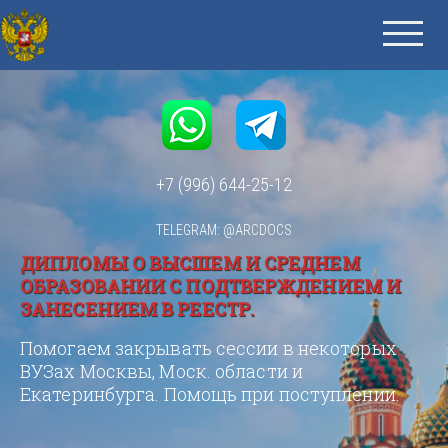
+7 (996) 644-25-12
TELEGRAM: @ARCDOCS
ДИПЛОМЫ О ВЫСШЕМ И СРЕДНЕМ
ОБРАЗОВАНИИ С ПОДТВЕРЖДЕНИЕМ И
ЗАНЕСЕНИЕМ В РЕЕСТР.
Помогаем закрывать сессии в некоторых
ВУЗах Москвы, Моск. области и
Екатеринбурга. Помощь при поступлении.