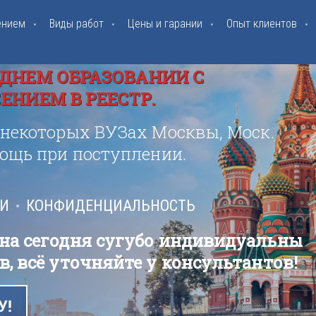
ением
Виды работ
Цены и гарании
Опыт клиентов
ДНЕМ ОБРАЗОВАНИИ С
НИЕМ В РЕЕСТР.
 некоторых ВУЗах Москвы, Моск.
мощь при поступлении.
ИИ
КОНФИДЕНЦИАЛЬНОСТЬ
 на сегодня сугубо индивидуальны
в, всё уточняйте у консультантов!
У!