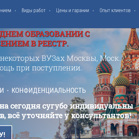
ением
Виды работ
Цены и гарании
Опыт клиентов
ДНЕМ ОБРАЗОВАНИИ С
НИЕМ В РЕЕСТР.
 некоторых ВУЗах Москвы, Моск.
мощь при поступлении.
ИИ
КОНФИДЕНЦИАЛЬНОСТЬ
 на сегодня сугубо индивидуальны
в, всё уточняйте у консультантов!
У!