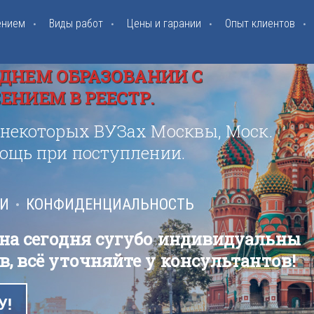
ением
Виды работ
Цены и гарании
Опыт клиентов
ДНЕМ ОБРАЗОВАНИИ С
НИЕМ В РЕЕСТР.
 некоторых ВУЗах Москвы, Моск.
мощь при поступлении.
ИИ
КОНФИДЕНЦИАЛЬНОСТЬ
 на сегодня сугубо индивидуальны
в, всё уточняйте у консультантов!
У!