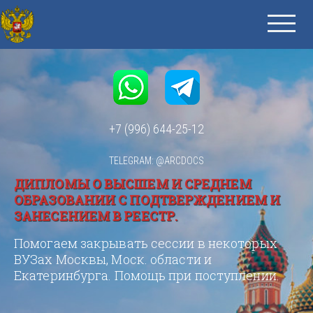
+7 (996) 644-25-12
TELEGRAM: @ARCDOCS
ДИПЛОМЫ О ВЫСШЕМ И СРЕДНЕМ
ОБРАЗОВАНИИ С ПОДТВЕРЖДЕНИЕМ И
ЗАНЕСЕНИЕМ В РЕЕСТР.
Помогаем закрывать сессии в некоторых
ВУЗах Москвы, Моск. области и
Екатеринбурга. Помощь при поступлении.