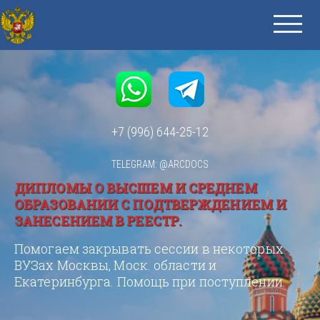
+7 (996) 644-25-12
TELEGRAM: @ARCDOCS
ДИПЛОМЫ О ВЫСШЕМ И СРЕДНЕМ
ОБРАЗОВАНИИ С ПОДТВЕРЖДЕНИЕМ И
ЗАНЕСЕНИЕМ В РЕЕСТР.
Помогаем закрывать сессии в некоторых
ВУЗах Москвы, Моск. области и
Екатеринбурга. Помощь при поступлении.