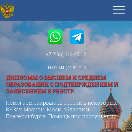
+7 (996) 644-25-12
TELEGRAM: @ARCDOCS
ДИПЛОМЫ О ВЫСШЕМ И СРЕДНЕМ
ОБРАЗОВАНИИ С ПОДТВЕРЖДЕНИЕМ И
ЗАНЕСЕНИЕМ В РЕЕСТР.
Помогаем закрывать сессии в некоторых
ВУЗах Москвы, Моск. области и
Екатеринбурга. Помощь при поступлении.