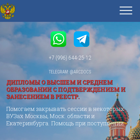
+7 (996) 644-25-12
TELEGRAM: @ARCDOCS
ДИПЛОМЫ О ВЫСШЕМ И СРЕДНЕМ
ОБРАЗОВАНИИ С ПОДТВЕРЖДЕНИЕМ И
ЗАНЕСЕНИЕМ В РЕЕСТР.
Помогаем закрывать сессии в некоторых
ВУЗах Москвы, Моск. области и
Екатеринбурга. Помощь при поступлении.