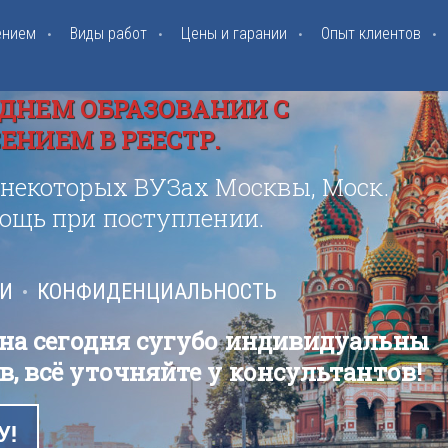
ением
Виды работ
Цены и гарании
Опыт клиентов
ДНЕМ ОБРАЗОВАНИИ С
НИЕМ В РЕЕСТР.
 некоторых ВУЗах Москвы, Моск.
мощь при поступлении.
ИИ
КОНФИДЕНЦИАЛЬНОСТЬ
 на сегодня сугубо индивидуальны
в, всё уточняйте у консультантов!
У!