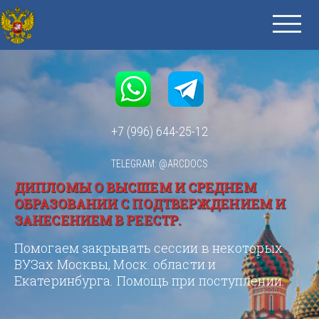
+7 (996) 644-25-12
TELEGRAM: @ARCDOCS
ДИПЛОМЫ О ВЫСШЕМ И СРЕДНЕМ
ОБРАЗОВАНИИ С ПОДТВЕРЖДЕНИЕМ И
ЗАНЕСЕНИЕМ В РЕЕСТР.
Помогаем закрывать сессии в некоторых
ВУЗах Москвы, Моск. области и
Екатеринбурга. Помощь при поступлении.