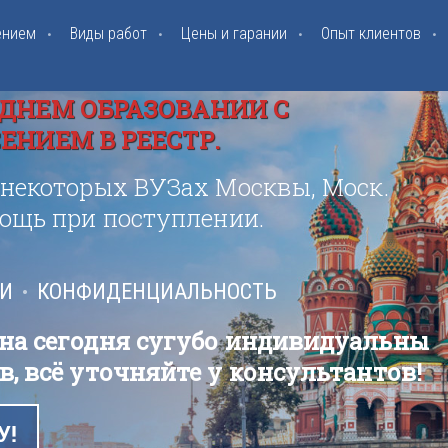
ением
Виды работ
Цены и гарании
Опыт клиентов
ДНЕМ ОБРАЗОВАНИИ С
НИЕМ В РЕЕСТР.
 некоторых ВУЗах Москвы, Моск.
мощь при поступлении.
ИИ
КОНФИДЕНЦИАЛЬНОСТЬ
 на сегодня сугубо индивидуальны
в, всё уточняйте у консультантов!
У!