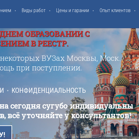
ением
Виды работ
Цены и гарании
Опыт клиентов
ДНЕМ ОБРАЗОВАНИИ С
НИЕМ В РЕЕСТР.
 некоторых ВУЗах Москвы, Моск.
мощь при поступлении.
ИИ
КОНФИДЕНЦИАЛЬНОСТЬ
 на сегодня сугубо индивидуальны
в, всё уточняйте у консультантов!
У!