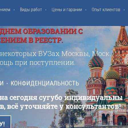
ением
Виды работ
Цены и гарании
Опыт клиентов
ДНЕМ ОБРАЗОВАНИИ С
НИЕМ В РЕЕСТР.
 некоторых ВУЗах Москвы, Моск.
мощь при поступлении.
ИИ
КОНФИДЕНЦИАЛЬНОСТЬ
 на сегодня сугубо индивидуальны
в, всё уточняйте у консультантов!
У!