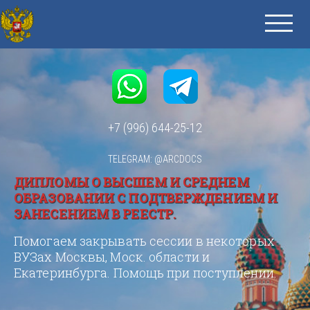
+7 (996) 644-25-12
TELEGRAM: @ARCDOCS
ДИПЛОМЫ О ВЫСШЕМ И СРЕДНЕМ
ОБРАЗОВАНИИ С ПОДТВЕРЖДЕНИЕМ И
ЗАНЕСЕНИЕМ В РЕЕСТР.
Помогаем закрывать сессии в некоторых
ВУЗах Москвы, Моск. области и
Екатеринбурга. Помощь при поступлении.