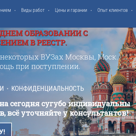
ением
Виды работ
Цены и гарании
Опыт клиентов
ДНЕМ ОБРАЗОВАНИИ С
НИЕМ В РЕЕСТР.
 некоторых ВУЗах Москвы, Моск.
мощь при поступлении.
ИИ
КОНФИДЕНЦИАЛЬНОСТЬ
 на сегодня сугубо индивидуальны
в, всё уточняйте у консультантов!
У!