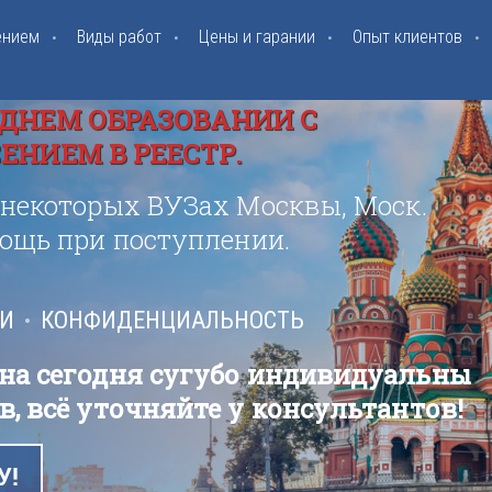
ением
Виды работ
Цены и гарании
Опыт клиентов
ДНЕМ ОБРАЗОВАНИИ С
НИЕМ В РЕЕСТР.
 некоторых ВУЗах Москвы, Моск.
мощь при поступлении.
ИИ
КОНФИДЕНЦИАЛЬНОСТЬ
 на сегодня сугубо индивидуальны
в, всё уточняйте у консультантов!
У!