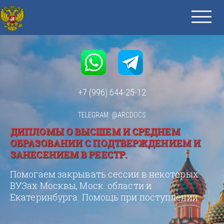
+7 (996) 644-25-12
TELEGRAM: @ARCDOCS
ДИПЛОМЫ О ВЫСШЕМ И СРЕДНЕМ
ОБРАЗОВАНИИ С ПОДТВЕРЖДЕНИЕМ И
ЗАНЕСЕНИЕМ В РЕЕСТР.
Помогаем закрывать сессии в некоторых
ВУЗах Москвы, Моск. области и
Екатеринбурга. Помощь при поступлении.