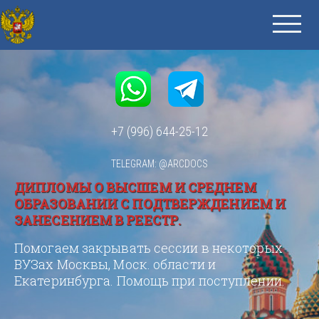
+7 (996) 644-25-12
TELEGRAM: @ARCDOCS
ДИПЛОМЫ О ВЫСШЕМ И СРЕДНЕМ
ОБРАЗОВАНИИ С ПОДТВЕРЖДЕНИЕМ И
ЗАНЕСЕНИЕМ В РЕЕСТР.
Помогаем закрывать сессии в некоторых
ВУЗах Москвы, Моск. области и
Екатеринбурга. Помощь при поступлении.