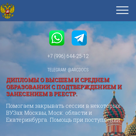
+7 (996) 644-25-12
TELEGRAM: @ARCDOCS
ДИПЛОМЫ О ВЫСШЕМ И СРЕДНЕМ
ОБРАЗОВАНИИ С ПОДТВЕРЖДЕНИЕМ И
ЗАНЕСЕНИЕМ В РЕЕСТР.
Помогаем закрывать сессии в некоторых
ВУЗах Москвы, Моск. области и
Екатеринбурга. Помощь при поступлении.