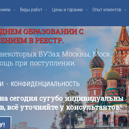
ением
Виды работ
Цены и гарании
Опыт клиентов
ДНЕМ ОБРАЗОВАНИИ С
НИЕМ В РЕЕСТР.
 некоторых ВУЗах Москвы, Моск.
мощь при поступлении.
ИИ
КОНФИДЕНЦИАЛЬНОСТЬ
 на сегодня сугубо индивидуальны
в, всё уточняйте у консультантов!
У!