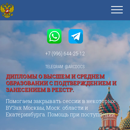
+7 (996) 644-25-12
TELEGRAM: @ARCDOCS
ДИПЛОМЫ О ВЫСШЕМ И СРЕДНЕМ
ОБРАЗОВАНИИ С ПОДТВЕРЖДЕНИЕМ И
ЗАНЕСЕНИЕМ В РЕЕСТР.
Помогаем закрывать сессии в некоторых
ВУЗах Москвы, Моск. области и
Екатеринбурга. Помощь при поступлении.