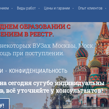
ением
Виды работ
Цены и гарании
Опыт клиентов
ДНЕМ ОБРАЗОВАНИИ С
НИЕМ В РЕЕСТР.
 некоторых ВУЗах Москвы, Моск.
мощь при поступлении.
ИИ
КОНФИДЕНЦИАЛЬНОСТЬ
 на сегодня сугубо индивидуальны
в, всё уточняйте у консультантов!
У!