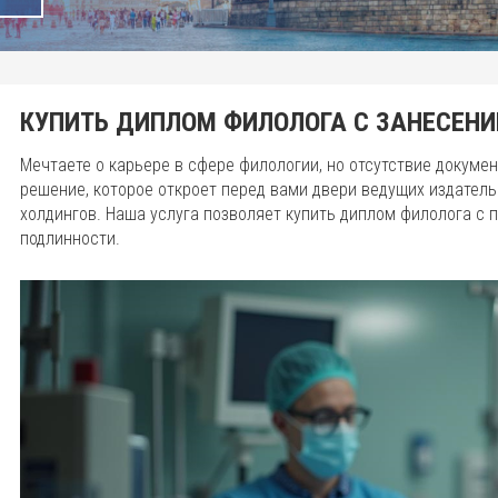
КУПИТЬ ДИПЛОМ ФИЛОЛОГА С ЗАНЕСЕНИ
Мечтаете о карьере в сфере филологии, но отсутствие докуме
решение, которое откроет перед вами двери ведущих издатель
холдингов. Наша услуга позволяет купить диплом филолога 
подлинности.