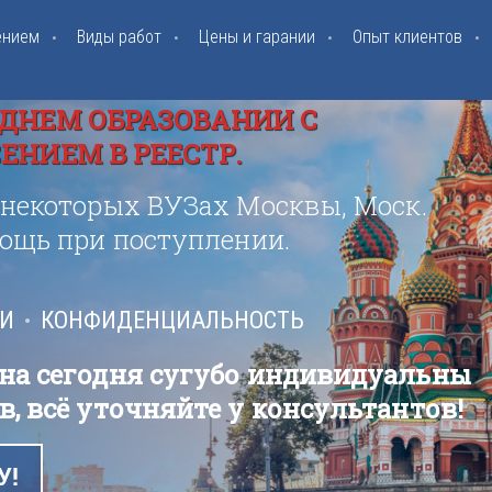
ением
Виды работ
Цены и гарании
Опыт клиентов
ДНЕМ ОБРАЗОВАНИИ С
НИЕМ В РЕЕСТР.
 некоторых ВУЗах Москвы, Моск.
мощь при поступлении.
ИИ
КОНФИДЕНЦИАЛЬНОСТЬ
 на сегодня сугубо индивидуальны
в, всё уточняйте у консультантов!
У!