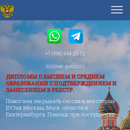
+7 (996) 644-25-12
TELEGRAM: @ARCDOCS
ДИПЛОМЫ О ВЫСШЕМ И СРЕДНЕМ
ОБРАЗОВАНИИ С ПОДТВЕРЖДЕНИЕМ И
ЗАНЕСЕНИЕМ В РЕЕСТР.
Помогаем закрывать сессии в некоторых
ВУЗах Москвы, Моск. области и
Екатеринбурга. Помощь при поступлении.