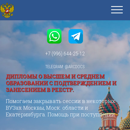
+7 (996) 644-25-12
TELEGRAM: @ARCDOCS
ДИПЛОМЫ О ВЫСШЕМ И СРЕДНЕМ
ОБРАЗОВАНИИ С ПОДТВЕРЖДЕНИЕМ И
ЗАНЕСЕНИЕМ В РЕЕСТР.
Помогаем закрывать сессии в некоторых
ВУЗах Москвы, Моск. области и
Екатеринбурга. Помощь при поступлении.