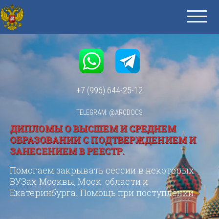
+7 (996) 644-25-12
TELEGRAM: @ARCDOCS
ДИПЛОМЫ О ВЫСШЕМ И СРЕДНЕМ
ОБРАЗОВАНИИ С ПОДТВЕРЖДЕНИЕМ И
ЗАНЕСЕНИЕМ В РЕЕСТР.
Помогаем закрывать сессии в некоторых
ВУЗах Москвы, Моск. области и
Екатеринбурга. Помощь при поступлении.