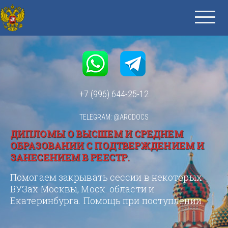
+7 (996) 644-25-12
TELEGRAM: @ARCDOCS
ДИПЛОМЫ О ВЫСШЕМ И СРЕДНЕМ
ОБРАЗОВАНИИ С ПОДТВЕРЖДЕНИЕМ И
ЗАНЕСЕНИЕМ В РЕЕСТР.
Помогаем закрывать сессии в некоторых
ВУЗах Москвы, Моск. области и
Екатеринбурга. Помощь при поступлении.