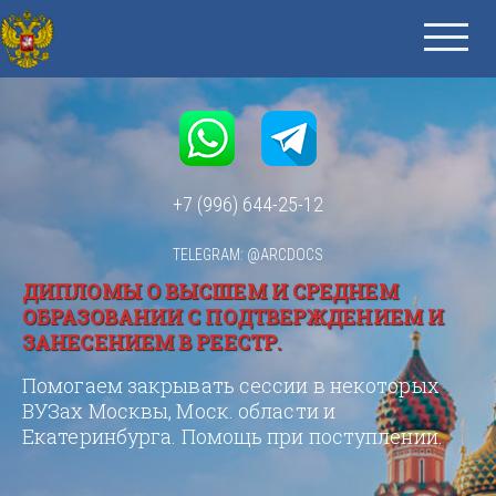
+7 (996) 644-25-12
TELEGRAM: @ARCDOCS
ДИПЛОМЫ О ВЫСШЕМ И СРЕДНЕМ
ОБРАЗОВАНИИ С ПОДТВЕРЖДЕНИЕМ И
ЗАНЕСЕНИЕМ В РЕЕСТР.
Помогаем закрывать сессии в некоторых
ВУЗах Москвы, Моск. области и
Екатеринбурга. Помощь при поступлении.