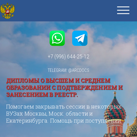
+7 (996) 644-25-12
TELEGRAM: @ARCDOCS
ДИПЛОМЫ О ВЫСШЕМ И СРЕДНЕМ
ОБРАЗОВАНИИ С ПОДТВЕРЖДЕНИЕМ И
ЗАНЕСЕНИЕМ В РЕЕСТР.
Помогаем закрывать сессии в некоторых
ВУЗах Москвы, Моск. области и
Екатеринбурга. Помощь при поступлении.