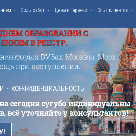
ением
Виды работ
Цены и гарании
Опыт клиентов
ДНЕМ ОБРАЗОВАНИИ С
НИЕМ В РЕЕСТР.
 некоторых ВУЗах Москвы, Моск.
мощь при поступлении.
ИИ
КОНФИДЕНЦИАЛЬНОСТЬ
 на сегодня сугубо индивидуальны
в, всё уточняйте у консультантов!
У!