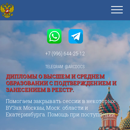
+7 (996) 644-25-12
TELEGRAM: @ARCDOCS
ДИПЛОМЫ О ВЫСШЕМ И СРЕДНЕМ
ОБРАЗОВАНИИ С ПОДТВЕРЖДЕНИЕМ И
ЗАНЕСЕНИЕМ В РЕЕСТР.
Помогаем закрывать сессии в некоторых
ВУЗах Москвы, Моск. области и
Екатеринбурга. Помощь при поступлении.