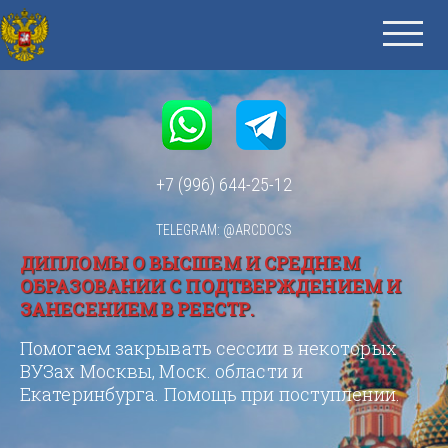
+7 (996) 644-25-12
TELEGRAM: @ARCDOCS
ДИПЛОМЫ О ВЫСШЕМ И СРЕДНЕМ
ОБРАЗОВАНИИ С ПОДТВЕРЖДЕНИЕМ И
ЗАНЕСЕНИЕМ В РЕЕСТР.
Помогаем закрывать сессии в некоторых
ВУЗах Москвы, Моск. области и
Екатеринбурга. Помощь при поступлении.